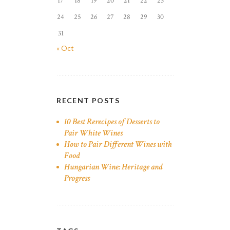
17
18
19
20
21
22
23
24
25
26
27
28
29
30
31
« Oct
RECENT POSTS
10 Best Rerecipes of Desserts to
Pair White Wines
How to Pair Different Wines with
Food
Hungarian Wine: Heritage and
Progress